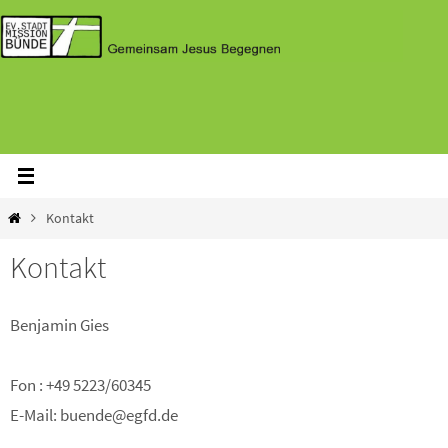
Zum
Inhalt
springen
Home
Kontakt
Kontakt
Benjamin Gies
Fon : +49 5223/60345
E-Mail: buende@egfd.de